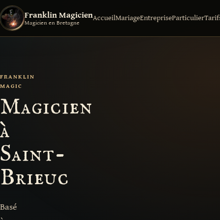
Franklin Magicien
Accueil
Mariage
Entreprise
Particulier
Tarif
Magicien en Bretagne
FRANKLIN
MAGIC
Magicien
à
Saint-
Brieuc
Basé