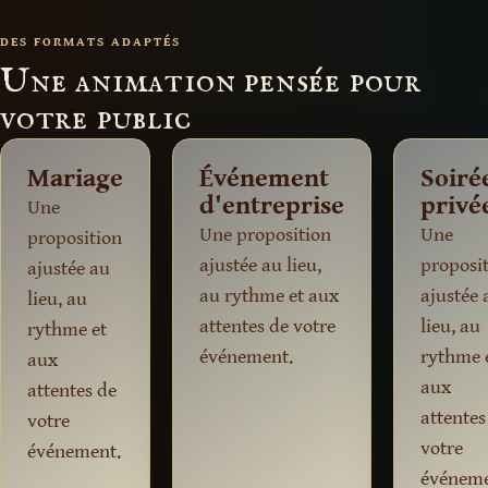
DES FORMATS ADAPTÉS
Une animation pensée pour
votre public
Mariage
Événement
Soiré
d'entreprise
privé
Une
Une proposition
Une
proposition
ajustée au lieu,
proposi
ajustée au
au rythme et aux
ajustée 
lieu, au
attentes de votre
lieu, au
rythme et
événement.
rythme 
aux
aux
attentes de
attentes
votre
votre
événement.
événeme